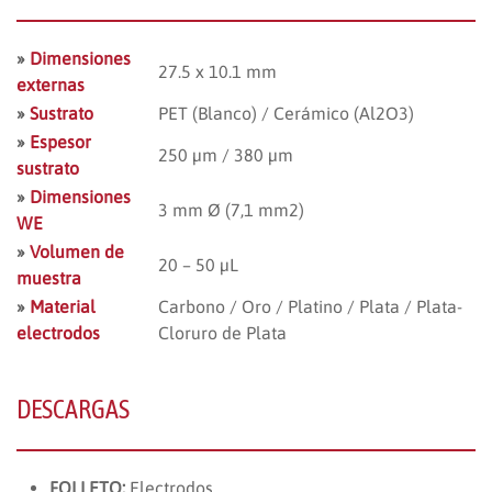
»
Dimensiones
27.5 x 10.1 mm
externas
»
Sustrato
PET (Blanco) / Cerámico (Al2O3)
»
Espesor
250 µm / 380 µm
sustrato
»
Dimensiones
3 mm Ø (7,1 mm2)
WE
»
Volumen de
20 – 50 µL
muestra
»
Material
Carbono / Oro / Platino / Plata / Plata-
electrodos
Cloruro de Plata
DESCARGAS
FOLLETO:
Electrodos