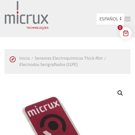
Ir al contenido principal
Elegir
0
un
idioma
Inicio
Sensores Electroquímicos Thick-film
Electrodos Serigrafiados (S1PE)