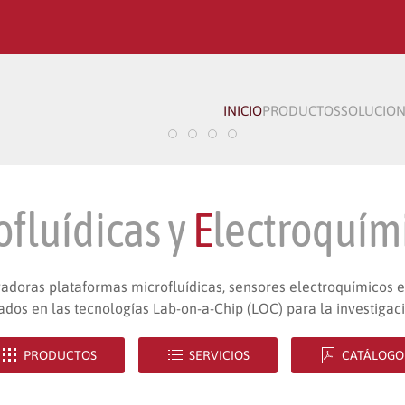
INICIO
PRODUCTOS
SOLUCION
ELECTRODOS THICK-FILM
ELECTRODOS THIN-FILM
MICRUX ECSENS
SOLUCIONES PERSONALI
ofluídicas y
E
lectroquím
adoras plataformas microfluídicas, sensores electroquímicos e
dos en las tecnologías Lab-on-a-Chip (LOC) para la investigaci
PRODUCTOS
SERVICIOS
CATÁLOGO