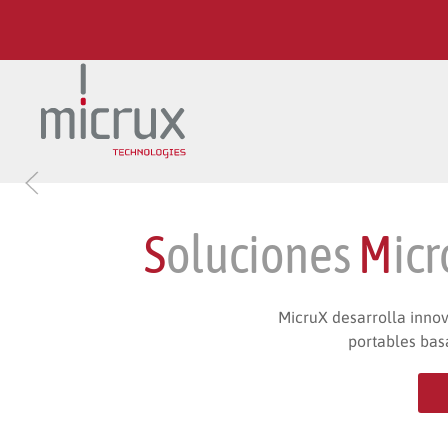
Ir al contenido principal
S
oluciones
M
icr
MicruX desarrolla innov
portables basa