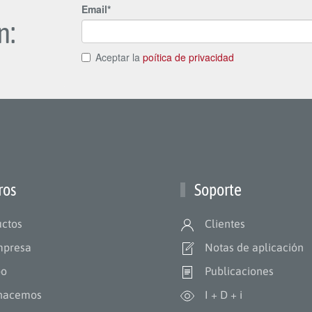
n:
ros
Soporte
ctos
Clientes
mpresa
Notas de aplicación
po
Publicaciones
hacemos
I + D + i