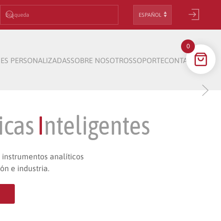
Elegir
un
idioma
0
ES PERSONALIZADAS
SOBRE NOSOTROS
SOPORTE
CONTACTO
ZADAS
icas
I
nteligentes
 instrumentos analíticos
ón e industria.