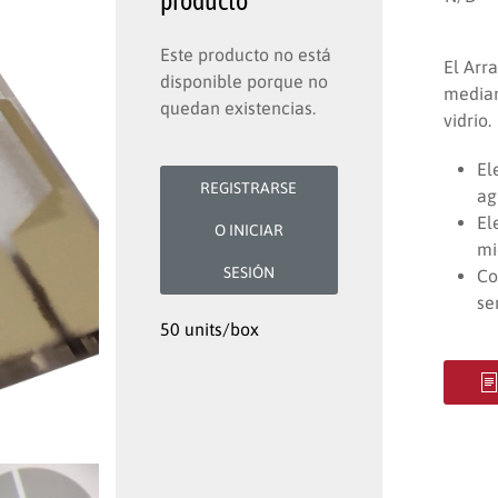
producto
Este producto no está
El Arr
disponible porque no
median
quedan existencias.
vidrio.
El
REGISTRARSE
ag
El
O INICIAR
mi
SESIÓN
Co
se
50 units/box