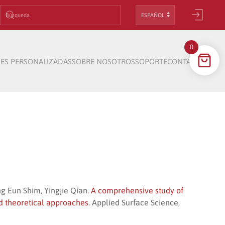
Elegir
un
idioma
0
ES PERSONALIZADAS
SOBRE NOSOTROS
SOPORTE
CONTACTO
 Eun Shim, Yingjie Qian.
A comprehensive study of
d theoretical approaches
. Applied Surface Science,