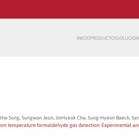
INICIO
PRODUCTOS
SOLUCION
Hw Song, Sungwan Jeon, JinHyeok Cha, Sung-Hyeon Baeck, Sang
oom temperature formaldehyde gas detection: Experimental an