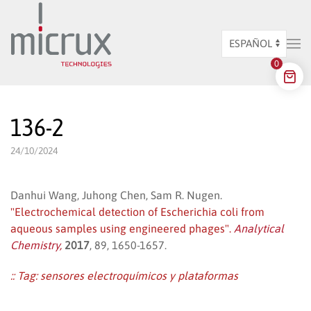
Ir al contenido principal
Elegir
0
un
idioma
136-2
24/10/2024
Danhui Wang, Juhong Chen, Sam R. Nugen.
"Electrochemical detection of Escherichia coli from
aqueous samples using engineered phages".
Analytical
Chemistry,
2017
, 89, 1650-1657.
:: Tag:
sensores electroquímicos y plataformas