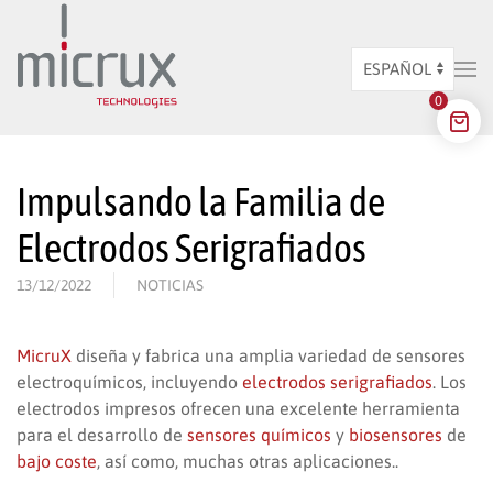
Ir al contenido principal
Elegir
0
un
idioma
Impulsando la Familia de
Electrodos Serigrafiados
13/12/2022
NOTICIAS
MicruX
diseña y fabrica una amplia variedad de sensores
electroquímicos, incluyendo
electrodos serigrafiados
. Los
electrodos impresos ofrecen una excelente herramienta
para el desarrollo de
sensores químicos
y
biosensores
de
bajo coste
, así como, muchas otras aplicaciones..