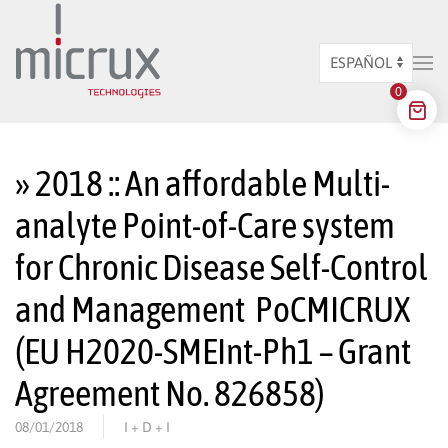
Ir al contenido principal
Elegir
0
un
idioma
» 2018 :: An affordable Multi-
analyte Point-of-Care system
for Chronic Disease Self-Control
and Management  PoCMICRUX
(EU H2020-SMEInt-Ph1 – Grant
Agreement No. 826858)
08/01/2018
I + D + I