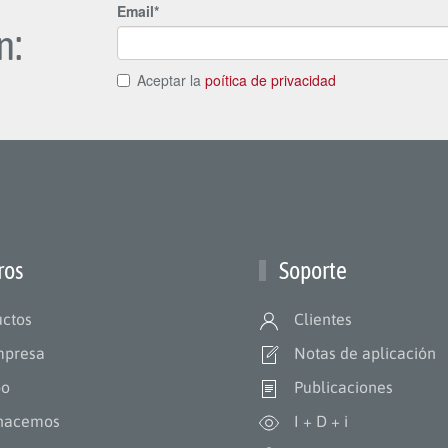
n:
ros
Soporte
ctos
Clientes
mpresa
Notas de aplicación
po
Publicaciones
hacemos
I + D + i